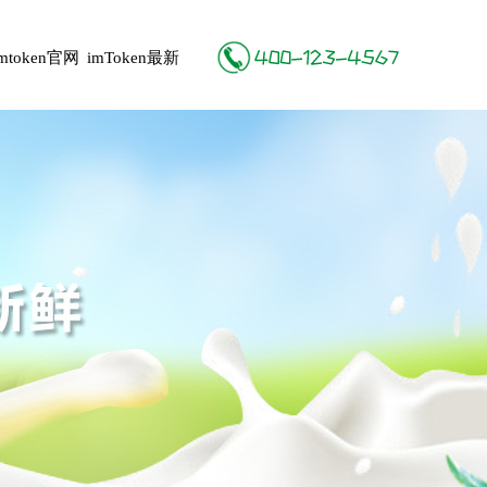
imtoken官网
imToken最新
地址
版