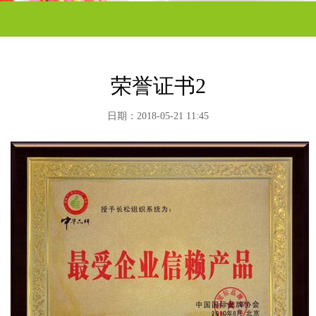
荣誉证书2
日期：2018-05-21 11:45