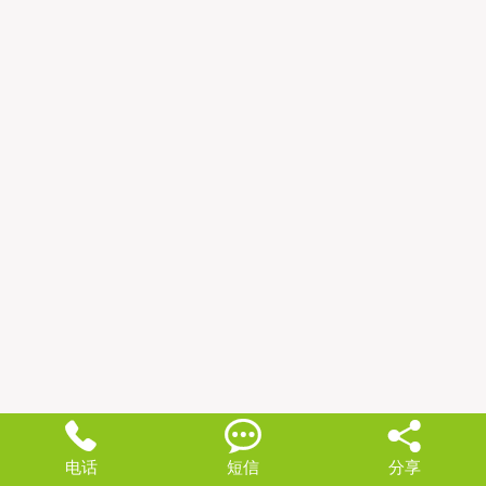



电话
短信
分享