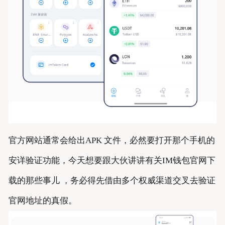
官方网站通常会给出APK 文件，必然要打开那个手机的
安详验证功能，今天想要跟大伙讲讲有关IM钱包官网下
载的那些事儿 ，务必得先借由多个权威渠道交叉去验证
官网地址的真假。