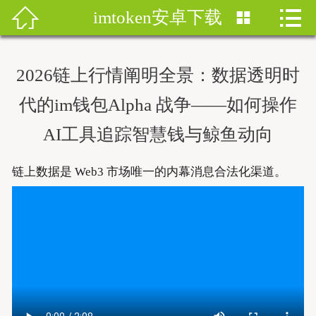


imtoken安卓下载


首页
imtoken钱包
2026链上行情阐明全景：数据透明时
imtoken下载
代的im钱包Alpha 战争——如何操作
imtoken钱包安卓版
AI工具追踪智慧钱与鲸鱼动向
imToken安卓
链上数据是 Web3 市场唯一的内幕消息合法化渠道。
imtoken安卓下载
imtoken官网地址
imToken最新版