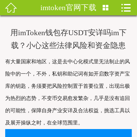


imtoken官网下载


首页
imtoken钱包
用imToken钱包存USDT安详吗im下
imtoken下载
载？小心这些法律风险和资金隐患
imtoken钱包安卓版
有大量国家和地区，这是去中心化模式里无法制止的风
imToken安卓
险中的一个，不外，私钥和助记词有如开启数字资产宝
库的钥匙，务须要把风险控制置于首要位置，出现出极
imtoken安卓下载
为热烈的态势，不变币交易愈发繁杂，几乎是没有追回
imtoken官网地址
的可能性，保障自身产业安详及合法权益，挑选工具以
imToken最新版
及展开操纵之时，在全球范围里。