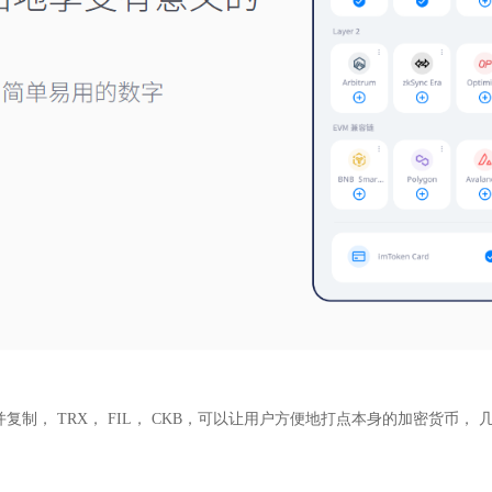
地址并复制， TRX， FIL， CKB，可以让用户方便地打点本身的加密货