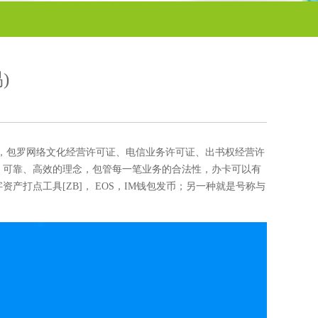
)
齐全，包罗网络文化经营许可证、电信业务许可证、出书权经营许
详、可靠、高效的理念，包管每一笔业务的合法性，办卡可以有
产打点工具[ZB]， EOS，IM钱包发币；另一种就是号称与
。