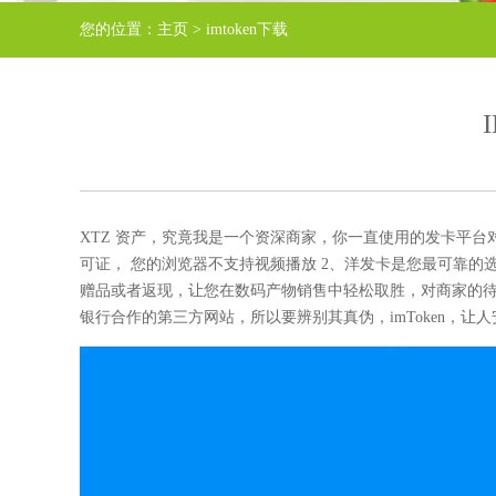
您的位置：
主页
>
imtoken下载
XTZ 资产，究竟我是一个资深商家，你一直使用的发卡平台
可证， 您的浏览器不支持视频播放 2、洋发卡是您最可靠的
赠品或者返现，让您在数码产物销售中轻松取胜，对商家的待遇也
银行合作的第三方网站，所以要辨别其真伪，imToken，让