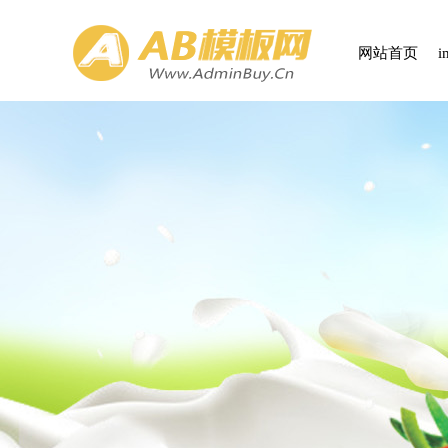
网站首页
i