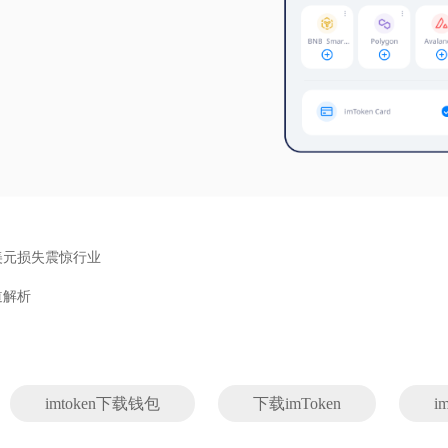
亿美元损失震惊行业
道解析
imtoken下载钱包
下载imToken
i