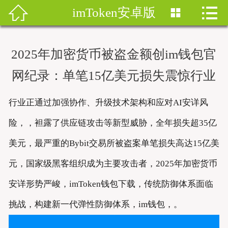


imToken安卓版


首页
imtoken钱包
2025年加密货币被盗金额创im钱包官
imtoken下载
网纪录：单笔15亿美元损失震惊行业
imtoken钱包安卓版
行业正通过加强协作、升级技术架构和应对AI安详风
imToken安卓
险，，袒露了供应链攻击等新型威胁，全年损失超35亿
美元，最严重的Bybit交易所被盗案单笔损失高达15亿美
imtoken安卓下载
元，国家级黑客组织成为主要攻击者，2025年加密货币
imtoken官网地址
安详形势严峻，imToken钱包下载，传统防御体系面临
imToken最新版
挑战，构建新一代弹性防御体系，im钱包，。