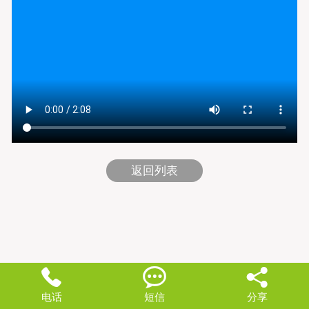
返回列表



电话
短信
分享