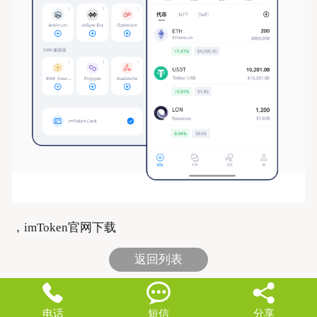
，imToken官网下载
返回列表



电话
短信
分享