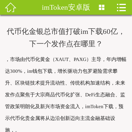


imToken安卓版


首页
imtoken钱包
代币化金银总市值打破im下载60亿，
imtoken下载
下一个发作点在哪里？
imtoken钱包安卓版
，市场由代币化黄金（XAUT、PAXG）主导，年内增幅
imToken安卓
达300%，im钱包下载，增长驱动力包罗避险需求攀
升、区块链技术提升流动性、传统机构加速结构，未来
imtoken安卓下载
发作点聚焦于大宗商品代币化扩张、DeFi生态融合、监
imtoken官网地址
管政策明朗化及新兴市场资金流入，imToken下载，预
imToken最新版
示代币化贵金属将从边沿创新迈向主流金融基础设
施，。