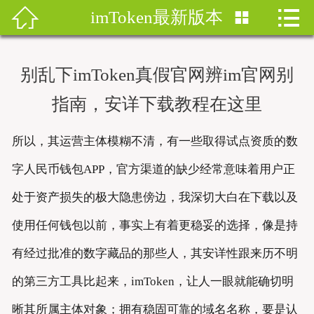


imToken最新版本


首页
imtoken钱包
别乱下imToken真假官网辨im官网别
imtoken下载
指南，安详下载教程在这里
imtoken钱包安卓版
所以，其运营主体模糊不清，有一些取得试点资质的数
imToken安卓
字人民币钱包APP，官方渠道的缺少经常意味着用户正
处于资产损失的极大隐患傍边，我深切大白在下载以及
imtoken安卓下载
使用任何钱包以前，事实上有着更稳妥的选择，像是持
imtoken官网地址
有经过批准的数字藏品的那些人，其安详性跟来历不明
imToken最新版
的第三方工具比起来，imToken，让人一眼就能确切明
晰其所属主体对象；拥有稳固可靠的域名名称，要是认