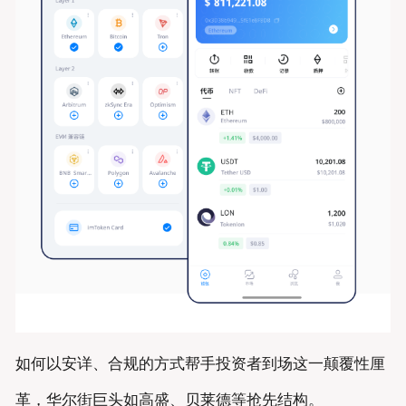
如何以安详、合规的方式帮手投资者到场这一颠覆性厘
革，华尔街巨头如高盛、贝莱德等抢先结构。